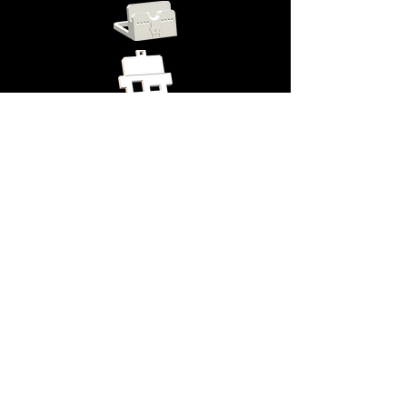
3D-
Objekte &
Sonstiges
Schlüssel
anhänger
iPad Air
Ständer
support(at)commotron.com
Tel:
+49 (0) 8141 1500 360