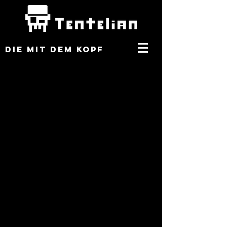
DIE MIT DEM KOPF
Splash 1080
LinienTentelianKopf_bunt080
Tentelian
Regenbogen
Splash
Kopf
Hintergrundbild
Kopf fliegt
Tenetelian
Fliegender
Tentelian
Kopf
Logo