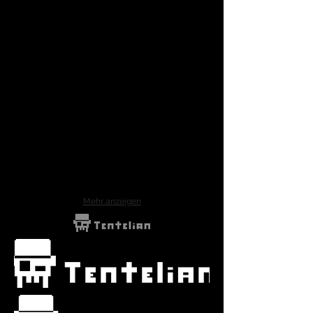
1920x1080
Gary Hoppl
Tom Fu
GaryHoppl
Tom
4K
Fu
4K
Mehr anzeigen