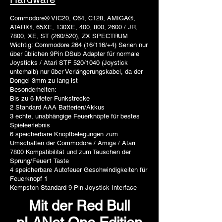
Commodore® VIC20, C64, C128, AMIGA®,
ATARI®, 65XE, 130XE, 400, 800, 2600 / JR,
7800, XE, ST (260/520), ZX SPECTRUM
Wichtig: Commodore 264 (16/116/+4) Serien nur
über üblichen 9Pin DSub Adapter für normale
Joysticks / Atari STF 520/1040 (Joystick
unterhalb) nur über Verlängerungskabel, da der
Dongel 3mm zu lang ist
Besonderheiten:
Bis zu 6 Meter Funkstrecke
2 Standard AAA Batterien/Akkus
3 echte, unabhängige Feuerknöpfe für bestes
Spieleerlebnis
6 speicherbare Knopfbelegungen zum
Umschalten der Commodore / Amiga / Atari
7800 Kompatibilität und zum Tauschen der
Sprung/Feuer1 Taste
4 speicherbare Autofeuer Geschwindigkeiten für
Feuerknopf 1
Kempston Standard 9 Pin Joystick Interface
Mit der Red Bull