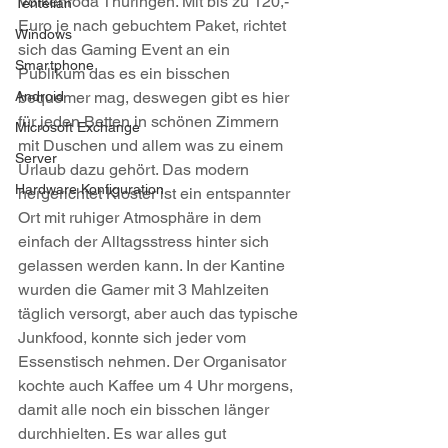
Volkenroda Thüringen. Mit bis zu 120,- 
Tentelian
Euro je nach gebuchtem Paket, richtet 
Windows
sich das Gaming Event an ein 
Smartphone
Publikum das es ein bisschen 
Android
bequemer mag, deswegen gibt es hier 
für jeden Betten in schönen Zimmern 
Microsoft Exchange
mit Duschen und allem was zu einem 
Server
Urlaub dazu gehört. Das modern 
Hardware Konfiguration
hergerichtet Kloster ist ein entspannter 
Ort mit ruhiger Atmosphäre in dem 
einfach der Alltagsstress hinter sich 
gelassen werden kann. In der Kantine 
wurden die Gamer mit 3 Mahlzeiten 
täglich versorgt, aber auch das typische 
Junkfood, konnte sich jeder vom 
Essenstisch nehmen. Der Organisator 
kochte auch Kaffee um 4 Uhr morgens, 
damit alle noch ein bisschen länger 
durchhielten. Es war alles gut 