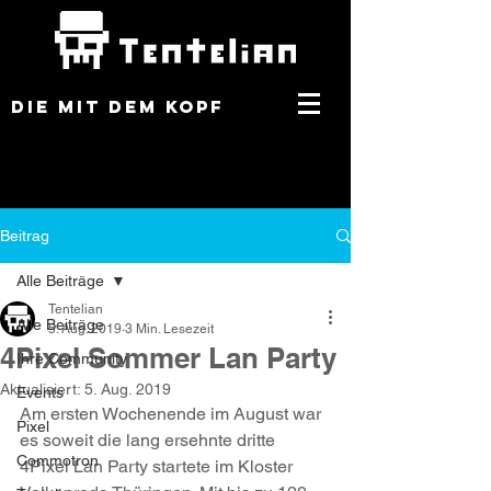
DIE MIT DEM KOPF
Beitrag
Alle Beiträge
Tentelian
Alle Beiträge
5. Aug. 2019
3 Min. Lesezeit
4Pixel Sommer Lan Party
Ihre Community
Aktualisiert:
5. Aug. 2019
Events
Am ersten Wochenende im August war 
Pixel
es soweit die lang ersehnte dritte 
Commotron
4Pixel Lan Party startete im Kloster 