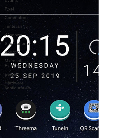
Events
Pixel
Commotron
Tentelian
Windows
Smartphone
Android
Microsoft
Exchange
Server
Hardware
Konfiguration