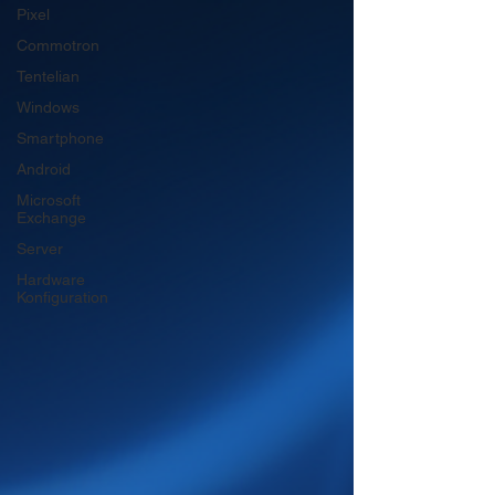
Pixel
Commotron
Tentelian
Windows
Smartphone
Android
Microsoft
Exchange
Server
Hardware
Konfiguration