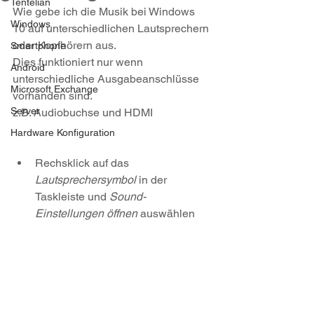
Tentelian
Wie gebe ich die Musik bei Windows 
Windows
10 auf unterschiedlichen Lautsprechern 
oder Kopfhörern aus. 
Smartphone
Dies funktioniert nur wenn 
Android
unterschiedliche Ausgabeanschlüsse 
Microsoft Exchange
vorhanden sind. 
Server
z.B. Audiobuchse und HDMI
Hardware Konfiguration
Rechsklick auf das 
Lautsprechersymbol 
in der 
Taskleiste und 
Sound-
Einstellungen öffnen 
auswählen