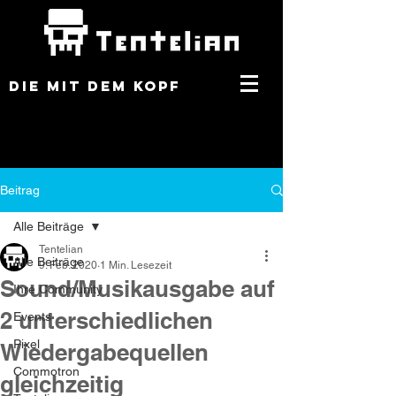
DIE MIT DEM KOPF
Beitrag
Alle Beiträge
Tentelian
Alle Beiträge
9. Feb. 2020
1 Min. Lesezeit
Sound/Musikausgabe auf
Ihre Community
2 unterschiedlichen
Events
Pixel
Wiedergabequellen
Commotron
gleichzeitig