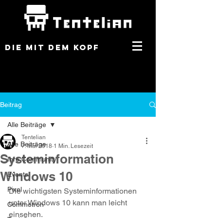
DIE MIT DEM KOPF
Beitrag
Alle Beiträge
Tentelian
Alle Beiträge
7. Mai 2018
1 Min. Lesezeit
Systeminformation
Ihre Community
Windows 10
Events
Pixel
Die wichtigsten Systeminformationen 
unter Windows 10 kann man leicht 
Commotron
einsehen. 