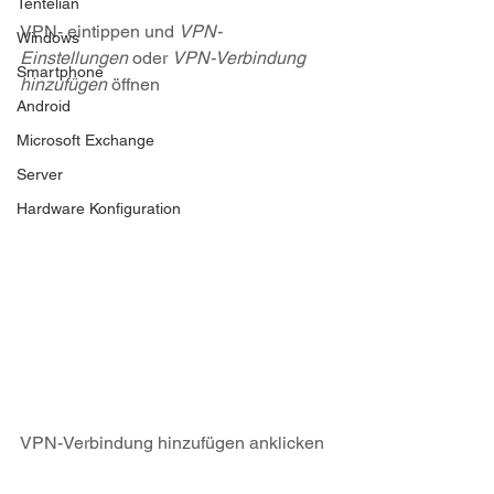
Tentelian
VPN- eintippen und 
VPN-
Windows
Einstellungen
 oder 
VPN-Verbindung 
Smartphone
hinzufügen
 öffnen
Android
Microsoft Exchange
Server
Hardware Konfiguration
VPN-Verbindung hinzufügen anklicken