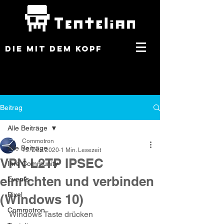
DIE MIT DEM KOPF
Beitrag
Alle Beiträge
Commotron
Alle Beiträge
15. Dez. 2020
1 Min. Lesezeit
VPN L2TP IPSEC
Ihre Community
einrichten und verbinden
Events
Pixel
(Windows 10)
Commotron
Windows Taste drücken